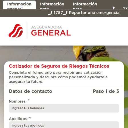
Información
Información
Información
1
general
para
para
1757
Reportar una emergencia
asegurados
intermediarios
Cotizador de Seguros de Riesgos Técnicos
Completa el formulario para recibir una cotización
personalizada y descubre cómo podemos ayudarte a
asegurar tu futuro.
Datos de contacto
Paso 1 de 3
*
Nombres:
*
Apellidos: