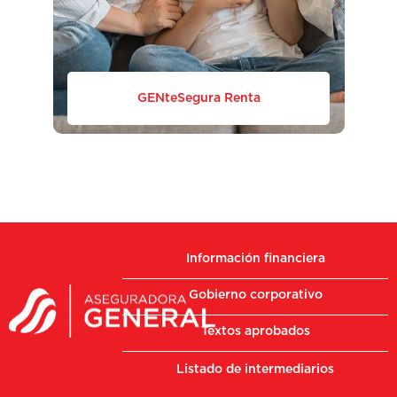
GENteSegura Renta
Información financiera
Gobierno corporativo
Textos aprobados
Listado de intermediarios