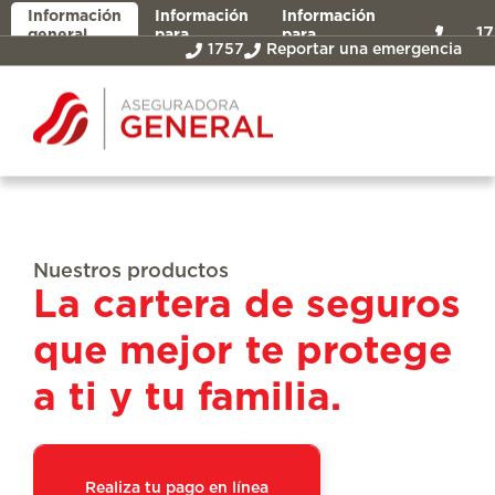
Información
Información
Información
1
general
para
para
1757
Reportar una emergencia
asegurados
intermediarios
Nuestros productos
La cartera de seguros
que mejor te protege
a ti y tu familia.
Realiza tu pago en línea