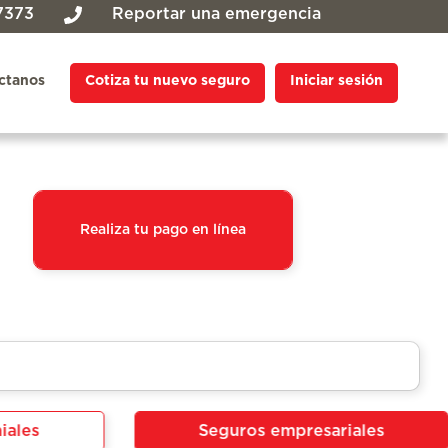
7373
Reportar una emergencia
ctanos
Cotiza tu nuevo seguro
Iniciar sesión
Realiza tu pago en línea
iales
Seguros empresariales