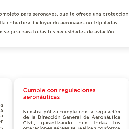
completo para
aeronaves
,
que te ofrece
una protección
lia cobertura, incluyendo
aeronaves no tripuladas
 segura para todas tus necesidades de aviación.
Cumple con regulaciones
aeronáuticas
a
a
Nuestra póliza cumple con la regulación
la
de la
Dirección General de Aeronáutica
r
Civil,
garantizando
que todas tus
s,
operaciones aéreas se realicen conforme