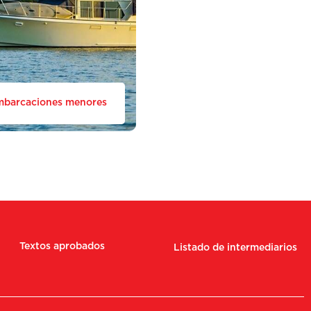
mbarcaciones menores
Textos aprobados
Listado de intermediarios