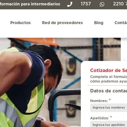
1757
2210 
formación para intermediarios
Productos
Red de proveedores
Blog
Contá
Cotizador de Se
Completa el formula
cómo podemos ayuda
Datos de conta
*
Nombres:
*
Apellidos: