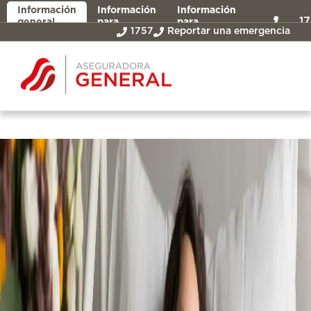
Información
Información
Información
1
general
para
para
1757
Reportar una emergencia
asegurados
intermediarios