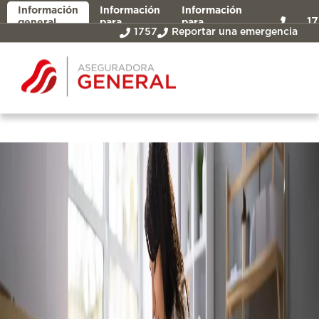
Información
Información
Información
1
general
para
para
1757
Reportar una emergencia
asegurados
intermediarios