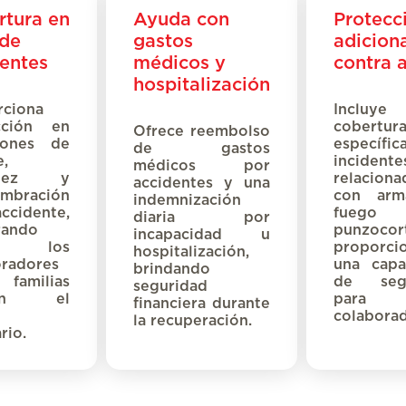
rtura en
Ayuda con
Protecc
 de
gastos
adicion
entes
médicos y
contra 
hospitalización
rciona
Incluye
cción en
cobertur
Ofrece reembolso
ciones de
específi
de
gastos
,
incidente
médicos
por
lidez y
relaciona
accidentes y una
mbración
con arm
indemnización
ccidente,
fuego
diaria por
rando
punzocort
incapacidad
u
e los
proporci
hospitalización,
oradores
una capa
brindando
 familias
de segu
seguridad
ban el
para
financiera durante
colaborad
la recuperación.
rio.