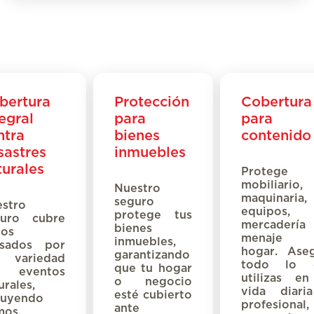
bertura
Protección
Cobertura
egral
para
para
ntra
bienes
contenido
sastres
inmuebles
turales
Protege
mobiliario,
N
uestro
maquinaria,
seguro
stro
equipos,
protege tus
guro cubre
mercadería
bienes
os
menaje 
inmuebles,
usados por
hogar
.
Ase
garantizando
a variedad
t
odo lo 
que tu hogar
 eventos
utilizas e
o negocio
urales,
vida diari
esté cubierto
luyendo
profesional,
ante
mos,