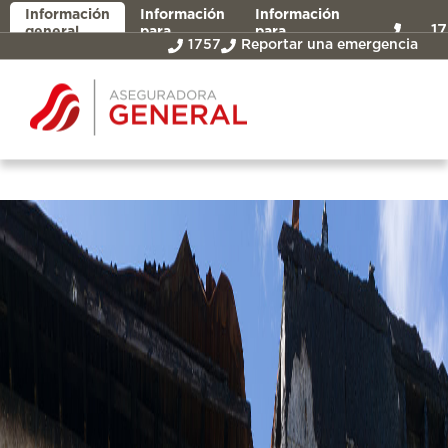
Información
Información
Información
1
general
para
para
1757
Reportar una emergencia
asegurados
intermediarios