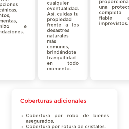
proporcion
cualquier
pciones
una protec
e
ventualidad.
cánicas,
complet
Así,
cuida
s
tu
ntos,
fiable
an
propiedad
mentas,
imprevistos
.
frente a
los
anizo e
desastres
ndaciones.
naturales
más
comunes,
brindándote
tranquilidad
en todo
momento.
Coberturas adicionales
Cobertura por robo de bienes
asegurados.
Cobertura por rotura de cristales.