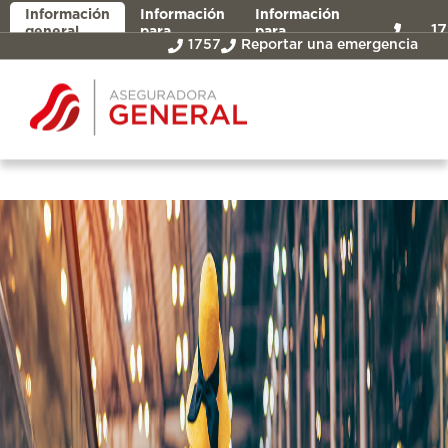
Información
Información
Información
1
general
para
para
1757
Reportar una emergencia
asegurados
intermediarios